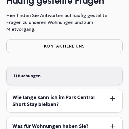
Häufig gestellte Fragen
Hier finden Sie Antworten auf häufig gestellte
Fragen zu unseren Wohnungen und zum
Mietvorgang.
KONTAKTIERE UNS
1) Buchungen
Wie lange kann ich im Park Central
Short Stay bleiben?
Kurzaufenthaltsgäste können bei uns gerne
Unterkünfte für Aufenthalte von 3 Tagen bis maximal
Was für Wohnungen haben Sie?
4 Monaten buchen.