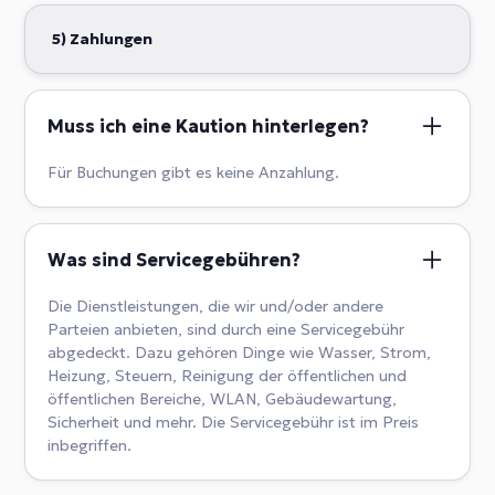
elektronisch gesicherten eingezäunten Bereich. Bitte
beachten Sie jedoch, dass wir nicht für Verluste oder
5) Zahlungen
Schäden an Fahrzeugen haften. Wenn Sie einen
Parkplatz benötigen, kontaktieren Sie uns bitte im
Voraus.
Muss ich eine Kaution hinterlegen?
Für Buchungen gibt es keine Anzahlung.
Was sind Servicegebühren?
Die Dienstleistungen, die wir und/oder andere
Parteien anbieten, sind durch eine Servicegebühr
abgedeckt. Dazu gehören Dinge wie Wasser, Strom,
Heizung, Steuern, Reinigung der öffentlichen und
öffentlichen Bereiche, WLAN, Gebäudewartung,
Sicherheit und mehr. Die Servicegebühr ist im Preis
inbegriffen.