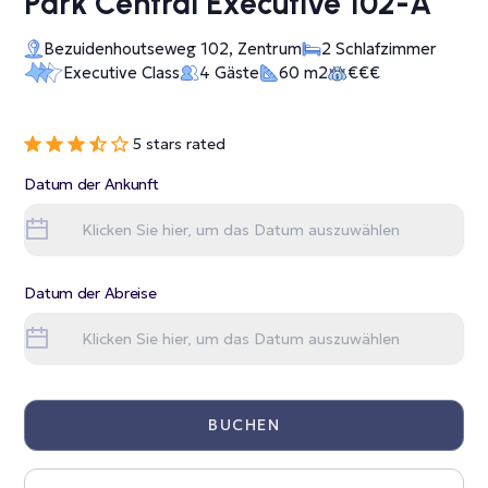
Park Central Executive 102-A
Bezuidenhoutseweg 102, Zentrum
2 Schlafzimmer
Executive Class
4 Gäste
60 m2
€€€
5 stars rated
Datum der Ankunft
Datum der Abreise
BUCHEN