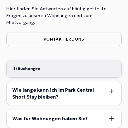
Hier finden Sie Antworten auf häufig gestellte
Fragen zu unseren Wohnungen und zum
Mietvorgang.
KONTAKTIERE UNS
1) Buchungen
Wie lange kann ich im Park Central
Short Stay bleiben?
Kurzaufenthaltsgäste können bei uns gerne
Unterkünfte für Aufenthalte von 3 Tagen bis maximal
Was für Wohnungen haben Sie?
4 Monaten buchen.