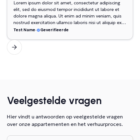
Lorem ipsum dolor sit amet, consectetur adipiscing
elit, sed do eiusmod tempor incididunt ut labore et
dolore magna aliqua. Ut enim ad minim veniam, quis
nostrud exercitation ullamco laboris nisi ut aliquip ex
ea commodo consequat. Duis aute irure dolor in
Test Name
Geverifieerde
reprehenderit in voluptate velit esse cillum dolore eu
fugiat nulla pariatur. Excepteur sint occaecat
cupidatat non proident, sunt in culpa qui officia
deserunt mollit anim id est laborum.
Veelgestelde vragen
Hier vindt u antwoorden op veelgestelde vragen
over onze appartementen en het verhuurproces.