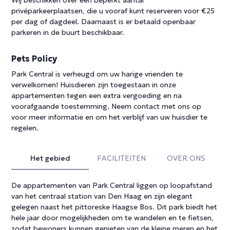
Wij beschikken over een beperkt aantal
privéparkeerplaatsen, die u vooraf kunt reserveren voor €25
per dag of dagdeel. Daarnaast is er betaald openbaar
parkeren in de buurt beschikbaar.
Pets Policy
Park Central is verheugd om uw harige vrienden te
verwelkomen! Huisdieren zijn toegestaan in onze
appartementen tegen een extra vergoeding en na
voorafgaande toestemming. Neem contact met ons op
voor meer informatie en om het verblijf van uw huisdier te
regelen.
Het gebied
FACILITEITEN
OVER ONS
De appartementen van Park Central liggen op loopafstand
van het centraal station van Den Haag en zijn elegant
gelegen naast het pittoreske Haagse Bos. Dit park biedt het
hele jaar door mogelijkheden om te wandelen en te fietsen,
zodat bewoners kunnen genieten van de kleine meren en het